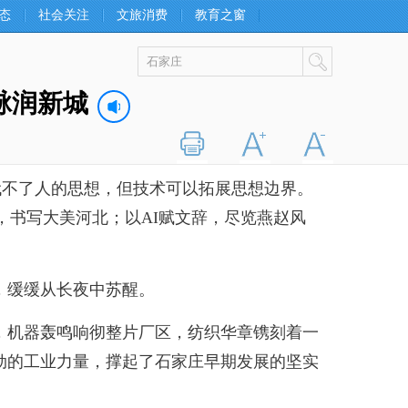
态
社会关注
文旅消费
教育之窗
脉润新城
打印
字大
字小
替代不了人的思想，但技术可以拓展思想边界。
墨，书写大美河北；以AI赋文辞，尽览燕赵风
，缓缓从长夜中苏醒。
机器轰鸣响彻整片厂区，纺织华章镌刻着一
劲的工业力量，撑起了石家庄早期发展的坚实