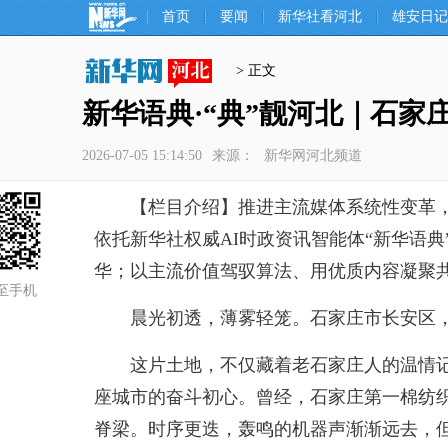
首页
要闻
新华社看河北
雄安日记
> 正文
新华语典·“典”靓河北｜石家
2026-07-05 15:14:50
来源：
新华网河北频道
【栏目介绍】推进主流媒体系统性变革，
依托新华社权威AI时政资讯智能体“新华语典
华；以主流价值驾驭算法、用优质内容凝聚
至手机
晨光初透，薄雾轻笼。石家庄市长安区，
这片土地，不仅藏着老石家庄人的温情记忆
座城市的奋斗初心。曾经，石家庄第一棉纺
脊梁。时序更迭，轰鸣的机器声渐渐远去，