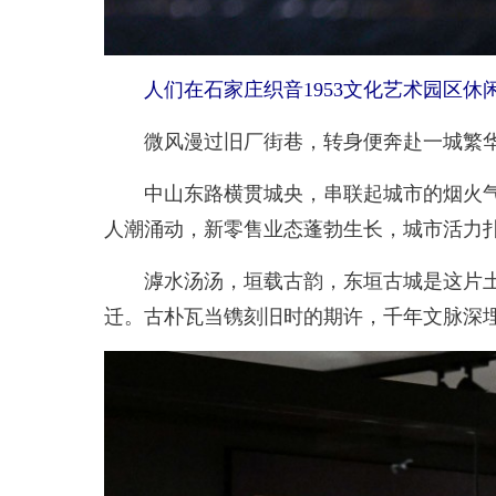
人们在石家庄织音1953文化艺术园区休闲
微风漫过旧厂街巷，转身便奔赴一城繁华
中山东路横贯城央，串联起城市的烟火气息
人潮涌动，新零售业态蓬勃生长，城市活力
滹水汤汤，垣载古韵，东垣古城是这片土地
迁。古朴瓦当镌刻旧时的期许，千年文脉深