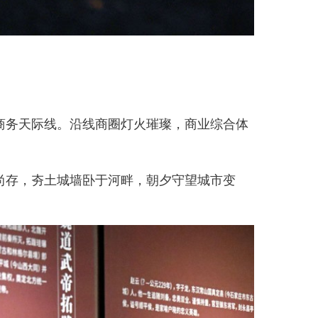
务天际线。沿线商圈灯火璀璨，商业综合体
存，夯土城墙卧于河畔，朝夕守望城市变