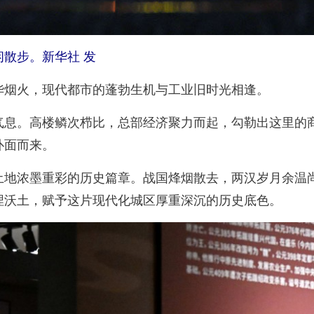
散步。新华社 发
烟火，现代都市的蓬勃生机与工业旧时光相逢。
。高楼鳞次栉比，总部经济聚力而起，勾勒出这里的商
扑面而来。
浓墨重彩的历史篇章。战国烽烟散去，两汉岁月余温尚
埋沃土，赋予这片现代化城区厚重深沉的历史底色。