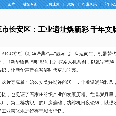
图片
融媒专题
信息速览
政务
行业风采
部门动
庄市长安区：工业遗址焕新彩 千年文
AIGC专栏《新华语典·“典”靓河北》应运而生。机器
”，《新华语典·“典”靓河北》探索人机共创，以数字笔
共识，让新华声音在智能时代更加响亮。
这片寄寓着长治久安美好期许的沃土，伴着温润的和风
，也见证了石家庄纺织产业的发展历程。往昔岁月里，
织厂、第二棉纺织厂的厂房连绵，纺纱机日夜轮转，以强
但工业荣光永远留存于城市记忆。