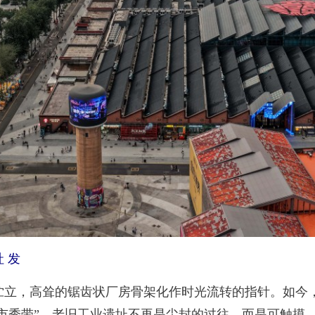
 发
伫立，高耸的锯齿状厂房骨架化作时光流转的指针。如今
城市秀带”。老旧工业遗址不再是尘封的过往，而是可触摸