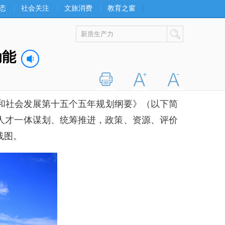
态
社会关注
文旅消费
教育之窗
动能
打印
字大
字小
社会发展第十五个五年规划纲要》（以下简
人才一体谋划、统筹推进，政策、资源、评价
线图。