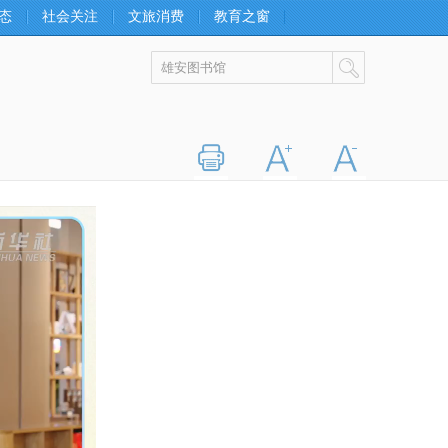
态
社会关注
文旅消费
教育之窗
打印
字大
字小