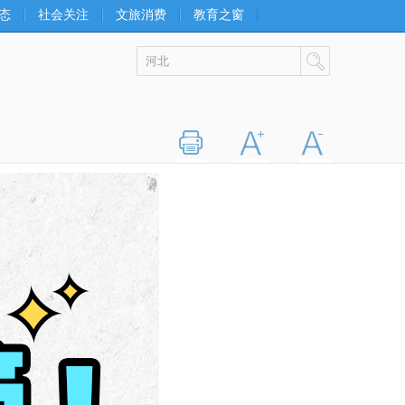
态
社会关注
文旅消费
教育之窗
打印
字大
字小