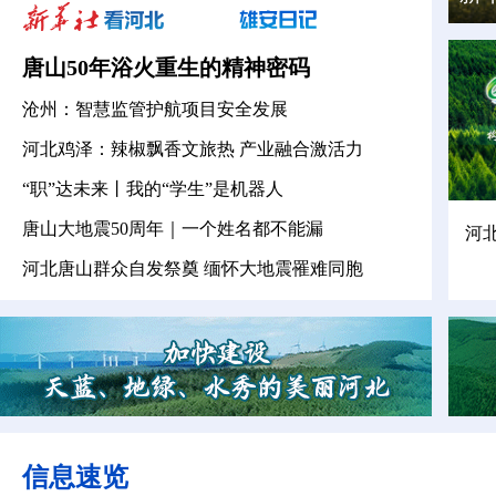
唐山50年浴火重生的精神密码
沧州：智慧监管护航项目安全发展
河北鸡泽：辣椒飘香文旅热 产业融合激活力
“职”达未来丨我的“学生”是机器人
唐山大地震50周年｜一个姓名都不能漏
6年河北省两会
专题｜第二十届中国吴桥国际杂
河
技艺术节
河北唐山群众自发祭奠 缅怀大地震罹难同胞
信息速览