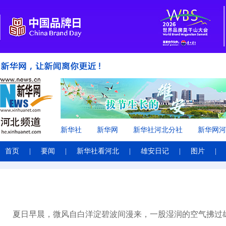
新华社
新华网
新华社河北分社
新华网河
首页
|
要闻
|
新华社看河北
|
雄安日记
|
图片
|
夏日早晨，微风自白洋淀碧波间漫来，一股湿润的空气拂过