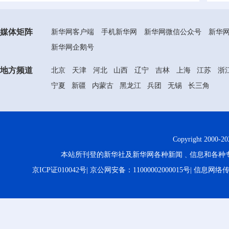
媒体矩阵
新华网客户端
手机新华网
新华网微信公众号
新华
新华网企鹅号
地方频道
北京
天津
河北
山西
辽宁
吉林
上海
江苏
浙
宁夏
新疆
内蒙古
黑龙江
兵团
无锡
长三角
Copyright 2000-
20
本站所刊登的新华社及新华网各种新闻﹑信息和各种
京ICP证010042号
|
京公网安备：11000002000015号
|
信息网络传播