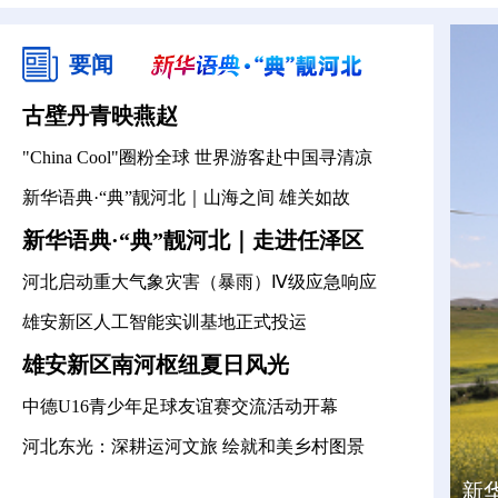
要闻
古壁丹青映燕赵
"China Cool"圈粉全球 世界游客赴中国寻清凉
新华语典·“典”靓河北｜山海之间 雄关如故
新华语典·“典”靓河北｜走进任泽区
河北启动重大气象灾害（暴雨）Ⅳ级应急响应
雄安新区人工智能实训基地正式投运
雄安新区南河枢纽夏日风光
中德U16青少年足球友谊赛交流活动开幕
河北东光：深耕运河文旅 绘就和美乡村图景
来
新
微
新
雄
来
新